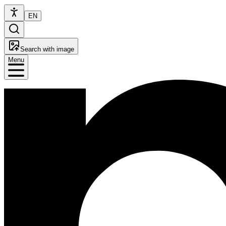
EN
Search with image
Menu