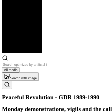
All media
Search with image
Peaceful Rev­o­lu­tion - GDR 1989-1990
Monday demonstrations, vigils and the cal