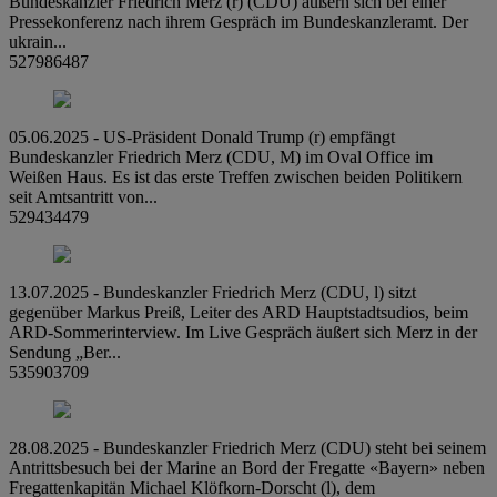
Bundeskanzler Friedrich Merz (r) (CDU) äußern sich bei einer
Pressekonferenz nach ihrem Gespräch im Bundeskanzleramt. Der
ukrain...
527986487
05.06.2025 - US-Präsident Donald Trump (r) empfängt
Bundeskanzler Friedrich Merz (CDU, M) im Oval Office im
Weißen Haus. Es ist das erste Treffen zwischen beiden Politikern
seit Amtsantritt von...
529434479
13.07.2025 - Bundeskanzler Friedrich Merz (CDU, l) sitzt
gegenüber Markus Preiß, Leiter des ARD Hauptstadtsudios, beim
ARD-Sommerinterview. Im Live Gespräch äußert sich Merz in der
Sendung „Ber...
535903709
28.08.2025 - Bundeskanzler Friedrich Merz (CDU) steht bei seinem
Antrittsbesuch bei der Marine an Bord der Fregatte «Bayern» neben
Fregattenkapitän Michael Klöfkorn-Dorscht (l), dem