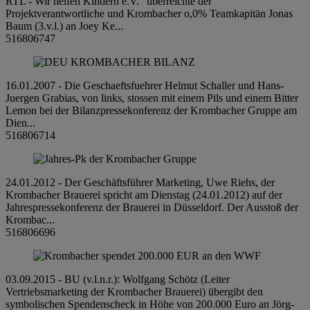
RTL - Wir helfen Kindern e.V." überreichte der
Projektverantwortliche und Krombacher o,0% Teamkapitän Jonas
Baum (3.v.l.) an Joey Ke...
516806747
16.01.2007 - Die Geschaeftsfuehrer Helmut Schaller und Hans-
Juergen Grabias, von links, stossen mit einem Pils und einem Bitter
Lemon bei der Bilanzpressekonferenz der Krombacher Gruppe am
Dien...
516806714
24.01.2012 - Der Geschäftsführer Marketing, Uwe Riehs, der
Krombacher Brauerei spricht am Dienstag (24.01.2012) auf der
Jahrespressekonferenz der Brauerei in Düsseldorf. Der Ausstoß der
Krombac...
516806696
03.09.2015 - BU (v.l.n.r.): Wolfgang Schötz (Leiter
Vertriebsmarketing der Krombacher Brauerei) übergibt den
symbolischen Spendenscheck in Höhe von 200.000 Euro an Jörg-