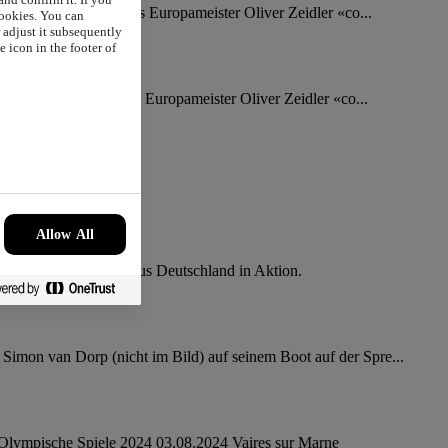
heim. Als Kind fand es Europameister Oliver Zeidler «co...
cookies. You can
r adjust it subsequently
 icon in the footer of
heim. Als Kind fand es Europameister Oliver Zeidler «co...
ur Marne
Allow All
eim. Oliver Zeidler aus Deutschland in Aktion.
Simon van Dorp (nicht im Bild) auf seinem Boot auf der Spre...
lympische Spiele 2024 03.08.2024 Vaires sur Marne