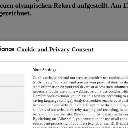
neuen olympischen Rekord aufgestellt. Am 1
gezeichnet.
Cookie and Privacy Consent
ires-sur-Marne Nautical Stadium, Oliver Zeidler aus Deutschland jubel
Your Settings
On this website, we and our service providers use cookies and
(collectively "cookies") and process your personal data (in sho
ires-sur-Marne Nautical Stadium, Oliver Zeidler aus Deutschland komm
store information on your end-device or access such informati
necessary for the use of this website, we only use cookies wit
Comfort cookies enable you to use this website according to y
saving language settings). Analytics cookies enable us to ana
behaviour on our Website in order to optimize the functions, 
udern World Cup Varese 2024 am 13.04.2024 in Varese
contents of our website, thereby tracking and recording, in de
behaviour on our website. Please find further details in the co
By clicking on "Allow all", you consent to the use of all cook
subsequent processing of your data (e.g. your user ID, IP addre
with our website). You can also make an individual selection a