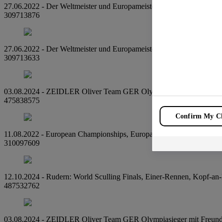
27.06.2022 - Der Weltmeister und Europameister im Rudern, Oliver Zei
309713876
27.06.2022 - Der Weltmeister und Europameister im Rudern, Oliver Zei
309713633
03.08.2024 - ZEIDLER Oliver Team GER Olympiasieger Rudern Maenn
475838575
Confirm My Ch
11.08.2022 - European Championships, Europameisterschaft, Rudern, 
310097609
12.10.2024 - Rudern: World Sculling Finals, Einer-Rennen, Kopf-an-
487532762
03.08.2024 - ZEIDLER Oliver Team GER Olympiasieger mit Freundi