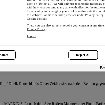
dler, steht in einer Bootshalle an der Ruderregattastrecke Oberschleiß
click on "Reject all", we will only use technically necessary 
withdraw your consent at any time with effect for the future o
by accessing and changing your cookie settings via the cookie
the website. For more details please see under Privacy Policy.
Cookie Notices
dler, sitzt in einer Bootshalle an der Ruderregattastrecke Oberschleiß
There you can also adjust or revoke your consent at any time.
Privacy Policy
Imprint
er einer Finale Paris Olympische Spiele 2024 03.08.2024 Vaires s
oices
Reject All
Einer, Männer, Vorlauf 3, auf der Olympia-Regattaanlage Oberschleißh
Kopf-Duell. Deutschlands Oliver Zeidler sitzt nach dem Rennen gegen 
n MAEKIN Sofia nach dem Sieg Rudern Maenner einer Finale Paris O