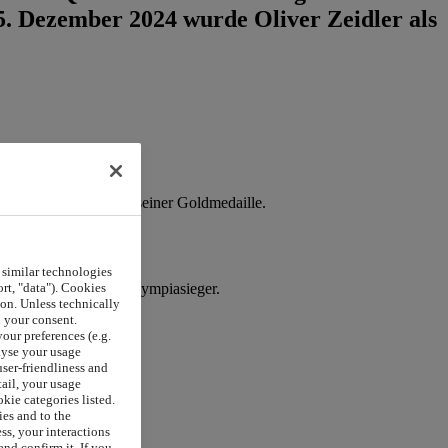
5. Dezember 2024 wurde Oliver Zeidler als
t auf dem Podium mit seiner Goldmedaille.
 similar technologies
rt, "data"). Cookies
t ins Ziel und wird Olympiasieger.
on. Unless technically
h your consent.
our preferences (e.g.
lyse your usage
user-friendliness and
tail, your usage
okie categories listed.
ies and to the
ss, your interactions
nd confirm it. If you