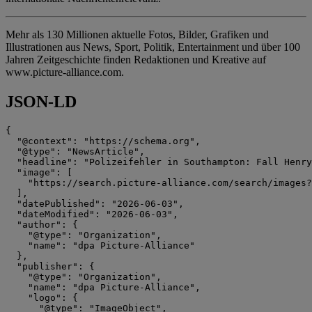
Mehr als 130 Millionen aktuelle Fotos, Bilder, Grafiken und
Illustrationen aus News, Sport, Politik, Entertainment und über 100
Jahren Zeitgeschichte finden Redaktionen und Kreative auf
www.picture-alliance.com.
JSON-LD
{

  "@context": "https://schema.org",

  "@type": "NewsArticle",

  "headline": "Polizeifehler in Southampton: Fall Henry
  "image": [

    "https://search.picture-alliance.com/search/images?
  ],

  "datePublished": "2026-06-03",

  "dateModified": "2026-06-03",

  "author": {

    "@type": "Organization",

    "name": "dpa Picture-Alliance"

  },

  "publisher": {

    "@type": "Organization",

    "name": "dpa Picture-Alliance",

    "logo": {

      "@type": "ImageObject",
